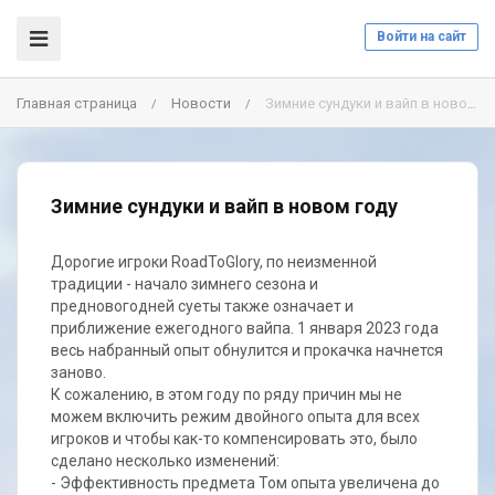
Войти на сайт
Главная страница
Новости
Зимние сундуки и вайп в новом году
/
/
Зимние сундуки и вайп в новом году
Дорогие игроки RoadToGlory, по неизменной
традиции - начало зимнего сезона и
предновогодней суеты также означает и
приближение ежегодного вайпа. 1 января 2023 года
весь набранный опыт обнулится и прокачка начнется
заново.
К сожалению, в этом году по ряду причин мы не
можем включить режим двойного опыта для всех
игроков и чтобы как-то компенсировать это, было
сделано несколько изменений:
- Эффективность предмета Том опыта увеличена до