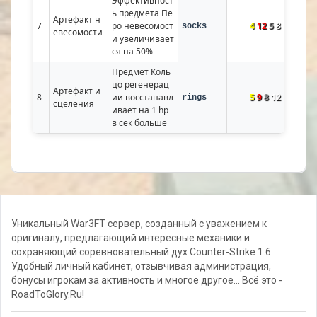
Эффективност
ь предмета Пе
Артефакт н
7
ро невесомост
4
12
5
8
socks
евесомости
и увеличивает
ся на 50%
Предмет Коль
цо регенерац
Артефакт и
8
ии восстанавл
5
9
8
12
rings
сцеления
ивает на 1 hp 
в сек больше
Уникальный War3FT сервер, созданный с уважением к
оригиналу, предлагающий интересные механики и
сохраняющий соревновательный дух Counter-Strike 1.6.
Удобный личный кабинет, отзывчивая администрация,
бонусы игрокам за активность и многое другое... Всё это -
RoadToGlory.Ru!