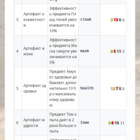
Эффективност
Артефакт н
ь предмета Пл
3
езаметност
ащ теней увел
3
13
6
9
cloak
и
ичивается на 
10%
Эффективност
ь предмета Ма
Артефакт ж
4
ска смерти уве
9
5
11
7
mask
изни
личивается на 
5%
Предмет Амул
ет здоровья до
бавляет допол
Артефакт зд
5
нительно 10 h
12
7
8
9
health
оровья
p к максималь
ному здоровь
ю
Предмет Том о
Артефакт м
пыта даёт в 2 
6
9
8
10
11
tome
удрости
раза больше о
пыта