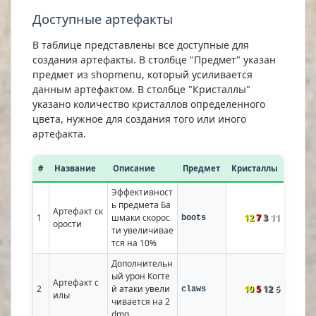
Доступные артефакты
В таблице представлены все доступные для
создания артефакты. В столбце "Предмет" указан
предмет из shopmenu, который усиливается
данным артефактом. В столбце "Кристаллы"
указано количество кристаллов определенного
цвета, нужное для создания того или иного
артефакта.
#
Название
Описание
Предмет
Кристаллы
Эффективност
ь предмета Ба
Артефакт ск
1
шмаки скорос
12
7
3
11
boots
орости
ти увеличивае
тся на 10%
Дополнительн
ый урон Когте
Артефакт с
2
й атаки увели
10
5
12
6
claws
илы
чивается на 2 
dmg