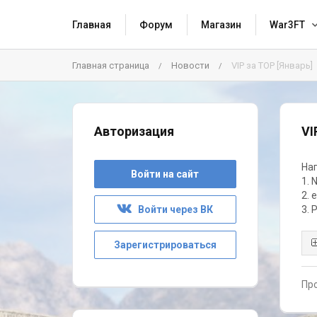
Главная
Форум
Магазин
War3FT
Главная страница
Новости
VIP за TOP [Январь]
/
/
Авторизация
VI
Наг
Войти на сайт
1. 
2. 
3. 
Войти через ВК
Зарегистрироваться
Про